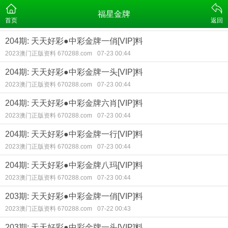
福星金牌
首页
返回
204期: 天天好彩●中彩金牌一俏[VIP]料
2023澳门正版资料 670288.com
07-23 00:44
204期: 天天好彩●中彩金牌一头[VIP]料
2023澳门正版资料 670288.com
07-23 00:44
204期: 天天好彩●中彩金牌六肖[VIP]料
2023澳门正版资料 670288.com
07-23 00:44
204期: 天天好彩●中彩金牌一行[VIP]料
2023澳门正版资料 670288.com
07-23 00:44
204期: 天天好彩●中彩金牌八玛[VIP]料
2023澳门正版资料 670288.com
07-23 00:44
203期: 天天好彩●中彩金牌一俏[VIP]料
2023澳门正版资料 670288.com
07-22 00:43
203期: 天天好彩●中彩金牌一头[VIP]料