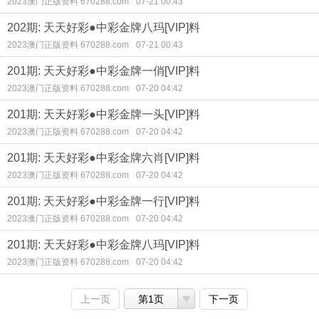
2023澳门正版资料 670288.com
07-21 00:43
202期: 天天好彩●中彩金牌八玛[VIP]料
2023澳门正版资料 670288.com
07-21 00:43
201期: 天天好彩●中彩金牌一俏[VIP]料
2023澳门正版资料 670288.com
07-20 04:42
201期: 天天好彩●中彩金牌一头[VIP]料
2023澳门正版资料 670288.com
07-20 04:42
201期: 天天好彩●中彩金牌六肖[VIP]料
2023澳门正版资料 670288.com
07-20 04:42
201期: 天天好彩●中彩金牌一行[VIP]料
2023澳门正版资料 670288.com
07-20 04:42
201期: 天天好彩●中彩金牌八玛[VIP]料
2023澳门正版资料 670288.com
07-20 04:42
上一页
第1页
下一页