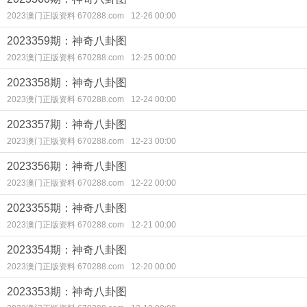
2023澳门正版资料 670288.com
12-26 00:00
2023359期：神奇八卦图
2023澳门正版资料 670288.com
12-25 00:00
2023358期：神奇八卦图
2023澳门正版资料 670288.com
12-24 00:00
2023357期：神奇八卦图
2023澳门正版资料 670288.com
12-23 00:00
2023356期：神奇八卦图
2023澳门正版资料 670288.com
12-22 00:00
2023355期：神奇八卦图
2023澳门正版资料 670288.com
12-21 00:00
2023354期：神奇八卦图
2023澳门正版资料 670288.com
12-20 00:00
2023353期：神奇八卦图