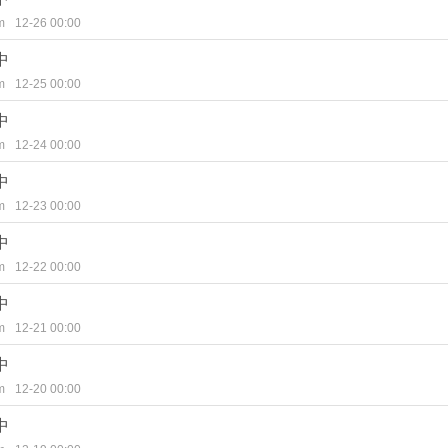
m
12-26 00:00
中
m
12-25 00:00
中
m
12-24 00:00
中
m
12-23 00:00
中
m
12-22 00:00
中
m
12-21 00:00
中
m
12-20 00:00
中