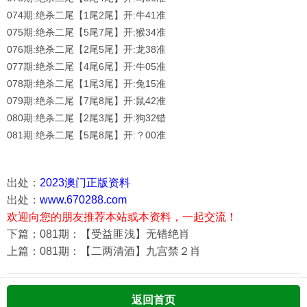
074期:绝杀二尾【1尾2尾】开:牛41准
075期:绝杀二尾【5尾7尾】开:猴34准
076期:绝杀二尾【2尾5尾】开:龙38准
077期:绝杀二尾【4尾6尾】开:牛05准
078期:绝杀二尾【1尾3尾】开:兔15准
079期:绝杀二尾【7尾8尾】开:鼠42准
080期:绝杀二尾【2尾3尾】开:狗32错
081期:绝杀二尾【5尾8尾】开:？00准
出处：
2023澳门正版资料
出处：
www.670288.com
欢迎向您的朋友推荐本站或本资料，一起交流！
下篇：081期：【受益匪浅】无错绝肖
上篇：081期：【二两清酒】九宫禁２肖
返回首页