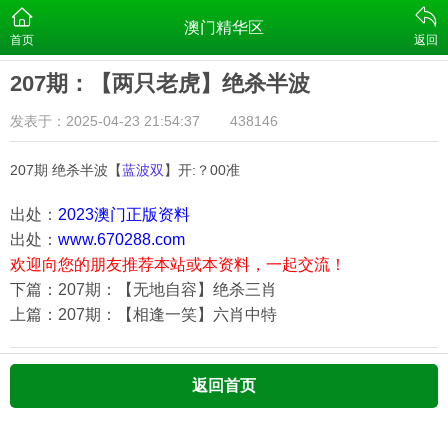
澳门精华区
首页
返回
207期：【两只老虎】绝杀半波
发表于：2025-04-23 21:54:37
438146
207期 绝杀半波【
蓝波双
】开:？00准
出处：
2023澳门正版资料
出处：
www.670288.com
欢迎向您的朋友推荐本站或本资料，一起交流！
下篇：207期：【无地自容】绝杀三肖
上篇：207期：【相逢一笑】六肖中特
返回首页