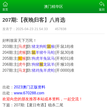
澳门精华区
首页
返回
207期:【夜晚归客】八肖选
发表于：2025-04-23 21:54:33
457838
好料致富天下万民！
203
期:主[
马虎
]
防:
猪龙狗蛇
鼠
猴
(开:鼠18)准
204
期:主[
虎猴
]
防:
鼠
羊猪牛马蛇
(开:鼠30)准
205
期:主[
蛇
猴
]
防:
狗虎羊兔鼠马
(开:蛇01)准
206
期:主[
虎牛
]
防:
狗猪
猴
龙鼠羊
(开:猴10)准
207
期:主[
马龙
]
防:
猪鸡兔羊虎蛇
(开:0000)准
出处：
2023澳门正版资料
出处：
www.670288.com
欢迎向您的朋友推荐本站或本资料，一起交流！
下篇：207期:【夏日奇遇】稳杀二尾