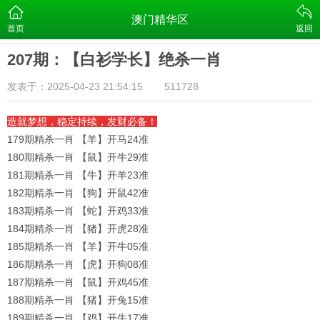
澳门精华区
首页
返回
207期：【白衫学长】绝杀一肖
发表于：2025-04-23 21:54:15
511728
造就梦想，稳定持续，发财必备！
179期精杀一肖 【羊】开马24准
180期精杀一肖 【鼠】开牛29准
181期精杀一肖 【牛】开羊23准
182期精杀一肖 【狗】开鼠42准
183期精杀一肖 【蛇】开鸡33准
184期精杀一肖 【猪】开虎28准
185期精杀一肖 【羊】开牛05准
186期精杀一肖 【虎】开狗08准
187期精杀一肖 【鼠】开鸡45准
188期精杀一肖 【猪】开兔15准
189期精杀一肖 【鸡】开牛17准